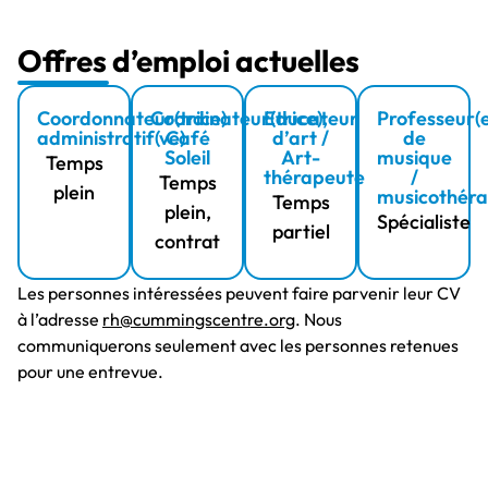
Offres d’emploi actuelles
Coordonnateur(trice)
Coordinateur(trice),
Educateur
Professeur(e
administratif(ve)
Café
d’art /
de
Soleil
Art-
musique
Temps
thérapeute
/
Temps
plein
musicothér
Temps
plein,
Spécialiste
partiel
contrat
Les personnes intéressées peuvent faire parvenir leur CV
à l’adresse
rh@cummingscentre.org
. Nous
communiquerons seulement avec les personnes retenues
pour une entrevue.