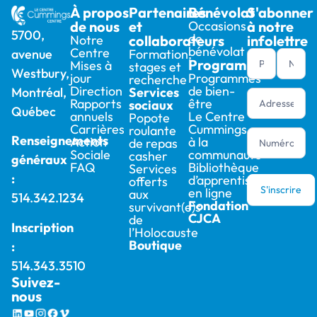
À propos
Partenaires
Bénévolat
S'abonner
de nous
et
Occasions
à notre
5700,
de
Notre
collaborateurs
infolettre
bénévolat
Centre
Formation,
avenue
Newsletter
Programmes
Mises à
stages et
Westbury,
footer (fr)
jour
Programmes
recherche
Direction
de bien-
Services
Montréal,
Rapports
être
sociaux
Québec
annuels
Le Centre
Popote
Carrières
Cummings
roulante
Renseignements
Action
à la
de repas
Sociale
communauté
casher
généraux
FAQ
Bibliothèque
Services
:
d’apprentissage
offerts
S'inscrire
en ligne
aux
514.342.1234
Fondation
survivant(e)s
CJCA
de
Inscription
l’Holocauste
Boutique
:
514.343.3510
Suivez-
nous